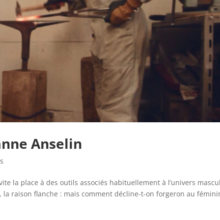
anne Anselin
rs
vite la place à des outils associés habituellement à l’univers mascu
e, la raison flanche : mais comment décline-t-on forgeron au fémin