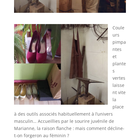
Coule
urs
pimpa
ntes
et
plante
s
vertes
laisse
nt vite
la
place
à des outils associés habituellement à l’univers
masculin… Accueillies par le sourire juvénile de
Marianne, la raison flanche : mais comment décline-
t-on forgeron au féminin ?