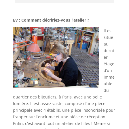
EV : Comment décririez-vous l’atelier ?
Il est
situé
au
derni
er
étage
d’un
imme
uble
du
quartier des bijoutiers, à Paris, avec une belle
lumière. Il est assez vaste, composé d’une pièce
principale avec 4 établis, une pièce insonorisée pour
frapper sur l’enclume et une pièce de réception…
Enfin, c’est avant tout un atelier de filles ! Même si