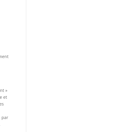
iment
nt »
e et
nes
, par
,