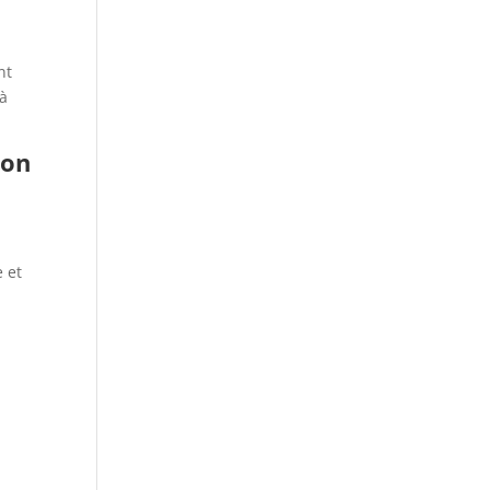
nt
 à
zon
.
e et