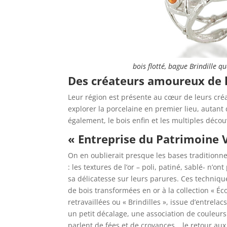
bois flotté, bague Brindille qu
Des créateurs amoureux de l
Leur région est présente au cœur de leurs créat
explorer la porcelaine en premier lieu, autant 
également, le bois enfin et les multiples déco
« Entreprise du Patrimoine 
On en oublierait presque les bases traditionnel
: les textures de l’or – poli, patiné, sablé- n’o
sa délicatesse sur leurs parures. Ces techniqu
de bois transformées en or à la collection « Éc
retravaillées ou « Brindilles », issue d’entrelac
un petit décalage, une association de couleur
parlent de fées et de croyances… le retour aux