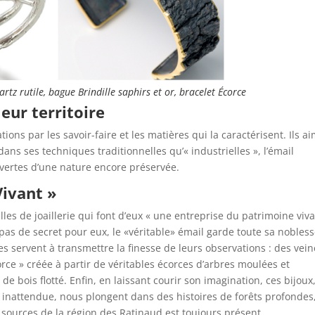
artz rutile, bague Brindille saphirs et or, bracelet Écorce
eur territoire
ions par les savoir-faire et les matières qui la caractérisent. Ils a
dans ses techniques traditionnelles qu’« industrielles », l’émail
uvertes d’une nature encore préservée.
Vivant »
les de joaillerie qui font d’eux « une entreprise du patrimoine viva
nt pas de secret pour eux, le «véritable» émail garde toute sa nobless
es servent à transmettre la finesse de leurs observations : des vei
orce » créée à partir de véritables écorces d’arbres moulées et
s de bois flotté. Enfin, en laissant courir son imagination, ces bijoux
s inattendue, nous plongent dans des histoires de forêts profondes
 sources de la région des Ratinaud est toujours présent.