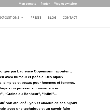
Mon compte
Panier
Weglot switcher
EXPOSITIONS
PRESSE
BLOG
CONTACT
 forgés par Laurence Oppermann racontent,
jeu avec humour et poésie. Des bijoux
ts, simples et beaux pour hommes et femmes,
 légers ou puissants comme leur nom
e”, “Graine du Bonheur”, “Infini”…
lé son atelier à Lyon et chacun de ses bijoux
 main avec une technique et un savoir-faire