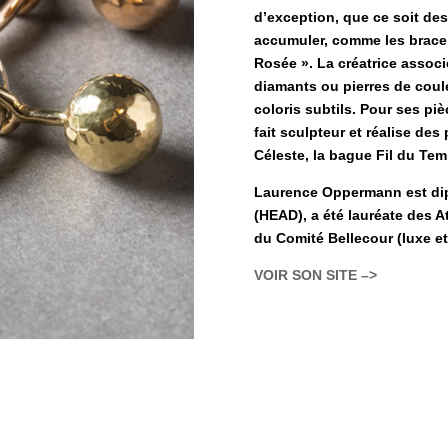
d’exception, que ce soit des
accumuler, comme les bracel
Rosée ». La créatrice associe
diamants ou pierres de coul
coloris subtils. Pour ses pi
fait sculpteur et réalise d
Céleste, la bague Fil du Tem
Laurence Oppermann est dip
(HEAD), a été lauréate des A
du Comité Bellecour (luxe et 
VOIR SON SITE –>