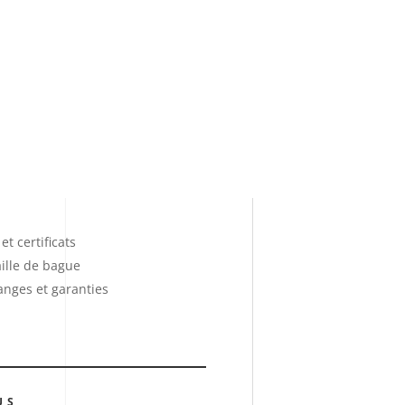
et certificats
ille de bague
anges et garanties
US